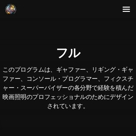
Skip
to
content
About
Membership Program
About Us
フル
Resources
Our Team
Full Members
Contact Us
Associate Members
Articles
このプログラムは、ギャファー、リギング・ギャ
ファー、コンソール・プログラマー、フィクスチ
Japanese
Advisory Members
Newsletters
ャー・スーパーバイザーの各分野で経験を積んだ
Corporate Members
Videos
English
映画照明のプロフェッショナルのためにデザイン
されています。
Aspirant Members
Spanish
Observer Members
French
German