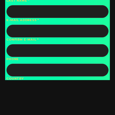
LAST NAME
E-MAIL ADDRESS
CONFIRM E-MAIL
PHONE
COUNTRY
DO YOU WISH TO HAVE YOUR CONTACT
INFORMATION DISPLAYED IN THE DIRECTORY?