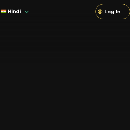
Hindi
Log In
sh
sh
h
an