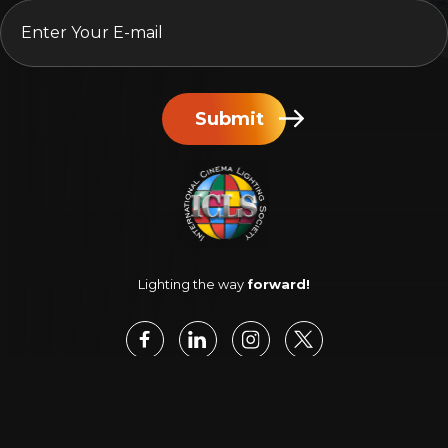
EMAIL
*
Submit
Lighting the way
forward!
ICLS