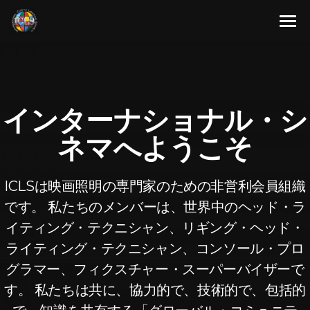
Skip
to
content
About
Membership Program
About Us
インターナショナル・シ
Resources
Our Team
Full Members
ネマへようこそ
Contact Us
Associate Members
Articles
Japanese
Advisory Members
Newsletters
ICLSは映画照明の専門家のための非営利会員組織
です。 私たちのメンバーは、世界中のヘッド・ラ
Corporate Members
Videos
English
イティング・テクニシャン、リギング・ヘッド・
Aspirant Members
Spanish
ライティング・テクニシャン、コンソール・プロ
グラマー、フィクスチャー・スーパーバイザーで
Observer Members
French
す。 私たちは共に、協力的で、技術的で、包括的
German